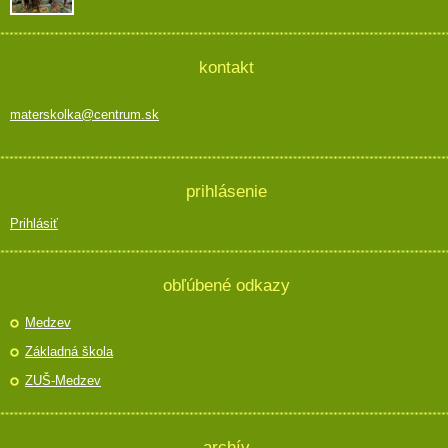
kontakt
materskolka@centrum.sk
prihlásenie
Prihlásiť
obľúbené odkazy
Medzev
Základná škola
ZUŠ-Medzev
archív