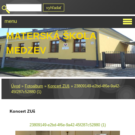
menu
MATERSKÁ ŠKOLA
MEDZEV
Úvod
»
Fotoalbum
»
Koncert ZUš
»
23809149-e2bd-4f6e-9a42-
45f287c52880 (1)
Koncert ZUš
23809149-e2bd-4f6e-9a42-45f287c52880 (1)