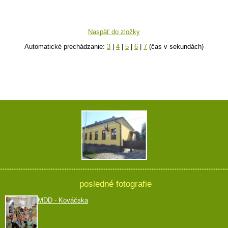
Naspäť do zložky
Automatické prechádzanie:
3
|
4
|
5
|
6
|
7
(čas v sekundách)
posledné fotografie
MDD - Kováčska