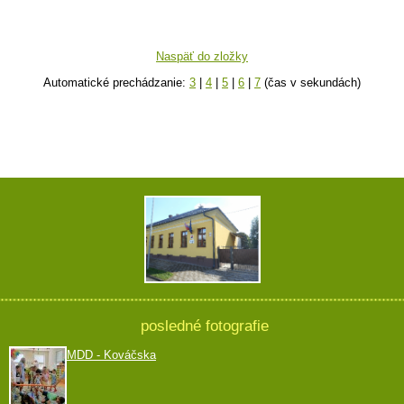
Naspäť do zložky
Automatické prechádzanie:
3
|
4
|
5
|
6
|
7
(čas v sekundách)
posledné fotografie
MDD - Kováčska