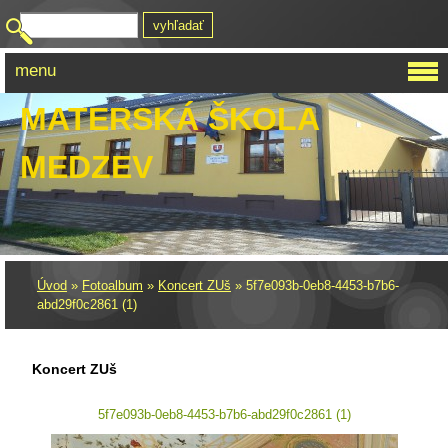
menu
MATERSKÁ ŠKOLA
MEDZEV
Úvod
»
Fotoalbum
»
Koncert ZUš
»
5f7e093b-0eb8-4453-b7b6-
abd29f0c2861 (1)
Koncert ZUš
5f7e093b-0eb8-4453-b7b6-abd29f0c2861 (1)