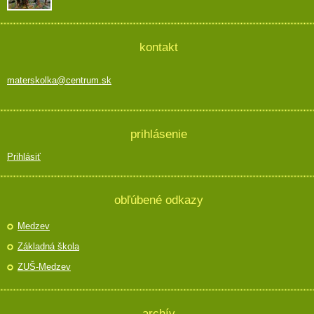
kontakt
materskolka@centrum.sk
prihlásenie
Prihlásiť
obľúbené odkazy
Medzev
Základná škola
ZUŠ-Medzev
archív