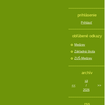
prihlásenie
Prihlásiť
obľúbené odkazy
Medzev
Základná škola
ZUŠ-Medzev
archív
júl
<<
/
>>
2026
rss