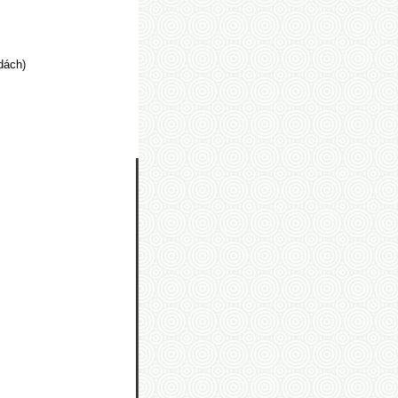
dách)