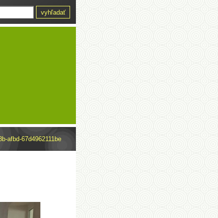
8b-afbd-67d4962111be