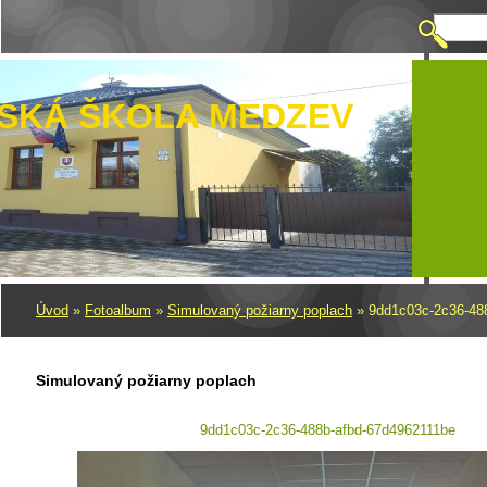
SKÁ ŠKOLA MEDZEV
Úvod
»
Fotoalbum
»
Simulovaný požiarny poplach
»
9dd1c03c-2c36-48
Simulovaný požiarny poplach
9dd1c03c-2c36-488b-afbd-67d4962111be