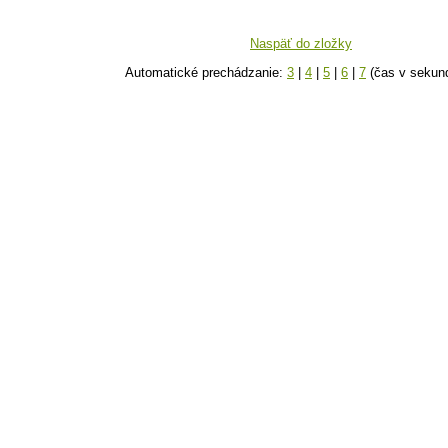
Naspäť do zložky
Automatické prechádzanie:
3
|
4
|
5
|
6
|
7
(čas v sekun
k