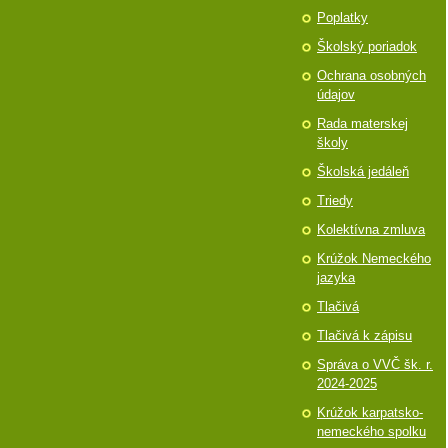
Poplatky
Školský poriadok
Ochrana osobných
údajov
Rada materskej
školy
Školská jedáleň
Triedy
Kolektívna zmluva
Krúžok Nemeckého
jazyka
Tlačivá
Tlačivá k zápisu
Správa o VVČ šk. r.
2024-2025
Krúžok karpatsko-
nemeckého spolku