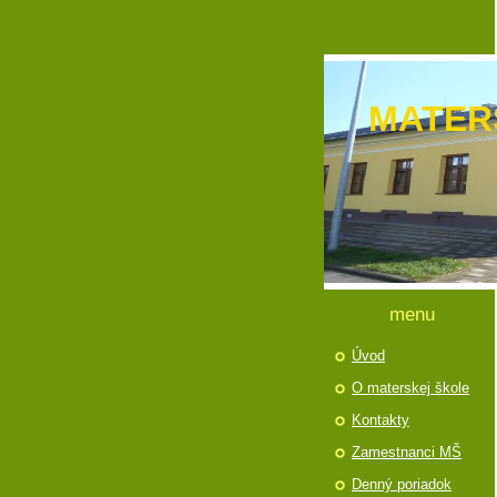
MATER
menu
Úvod
O materskej škole
Kontakty
Zamestnanci MŠ
Denný poriadok