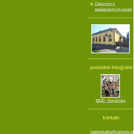
Zápisnice z
pedagogických porád
posledné fotografie
MDD - Kováčska
kontakt
materskolka@centrum.s