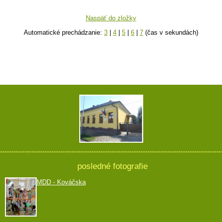
Naspäť do zložky
Automatické prechádzanie:
3
|
4
|
5
|
6
|
7
(čas v sekundách)
posledné fotografie
MDD - Kováčska