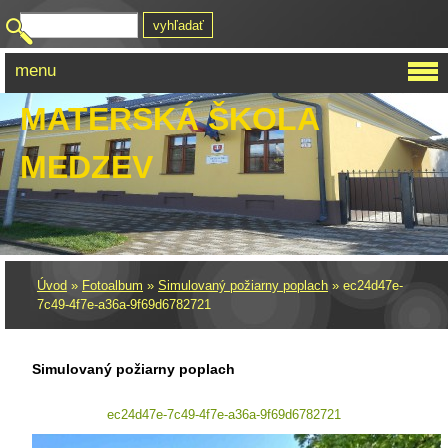
menu
MATERSKÁ ŠKOLA
MEDZEV
Úvod
»
Fotoalbum
»
Simulovaný požiarny poplach
»
ec24d47e-
7c49-4f7e-a36a-9f69d6782721
Simulovaný požiarny poplach
ec24d47e-7c49-4f7e-a36a-9f69d6782721