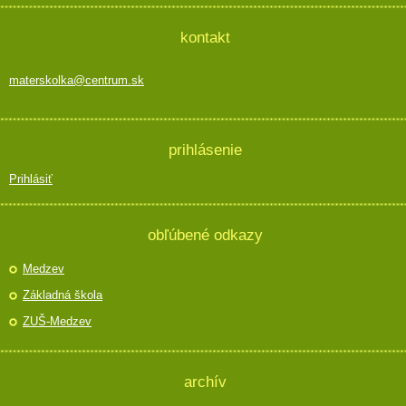
kontakt
materskolka@centrum.sk
prihlásenie
Prihlásiť
obľúbené odkazy
Medzev
Základná škola
ZUŠ-Medzev
archív