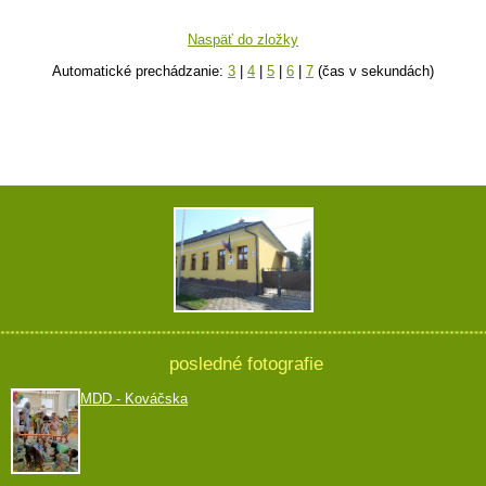
Naspäť do zložky
Automatické prechádzanie:
3
|
4
|
5
|
6
|
7
(čas v sekundách)
posledné fotografie
MDD - Kováčska