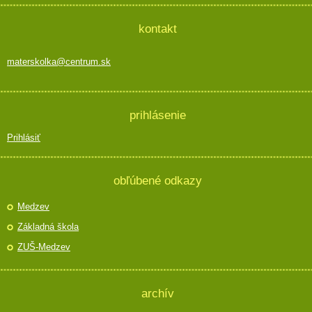
kontakt
materskolka@centrum.sk
prihlásenie
Prihlásiť
obľúbené odkazy
Medzev
Základná škola
ZUŠ-Medzev
archív