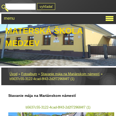
menu
MATERSKÁ ŠKOLA
MEDZEV
Úvod
»
Fotoalbum
»
Stavanie mája na Mariánskom námestí
»
b5637c55-3122-4cad-8f43-2d2f729684f7 (1)
Stavanie mája na Mariánskom námestí
b5637c55-3122-4cad-8f43-2d2f729684f7 (1)