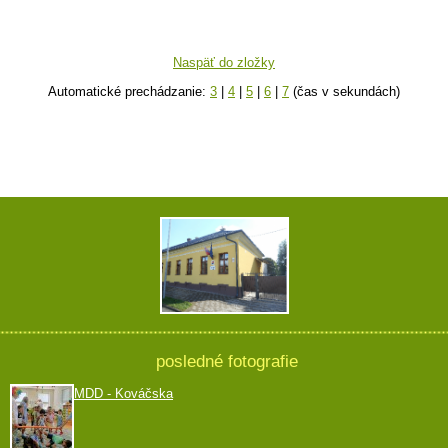
Naspäť do zložky
Automatické prechádzanie:
3
|
4
|
5
|
6
|
7
(čas v sekundách)
posledné fotografie
MDD - Kováčska