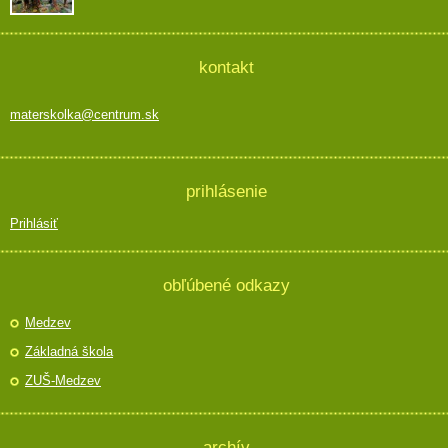
kontakt
materskolka@centrum.sk
prihlásenie
Prihlásiť
obľúbené odkazy
Medzev
Základná škola
ZUŠ-Medzev
archív