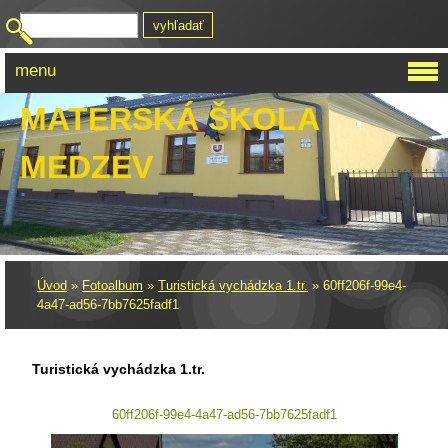
menu
MATERSKÁ ŠKOLA
MEDZEV
Úvod
»
Fotoalbum
»
Turistická vychádzka 1.tr.
»
60ff206f-99e4-
4a47-ad56-7bb7625fadf1
Turistická vychádzka 1.tr.
60ff206f-99e4-4a47-ad56-7bb7625fadf1