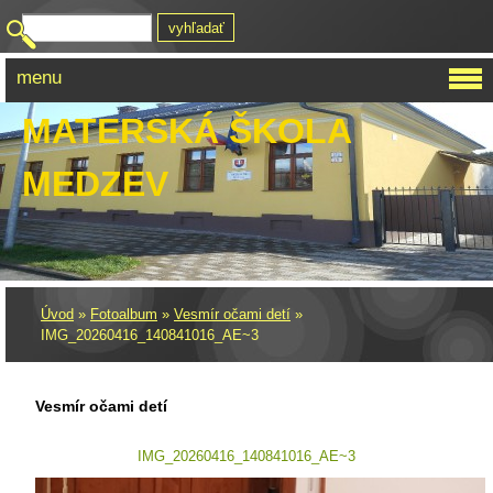
menu
MATERSKÁ ŠKOLA
MEDZEV
Úvod
»
Fotoalbum
»
Vesmír očami detí
»
IMG_20260416_140841016_AE~3
Vesmír očami detí
IMG_20260416_140841016_AE~3