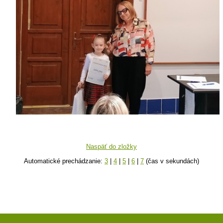
Naspäť do zložky
Automatické prechádzanie:
3
|
4
|
5
|
6
|
7
(čas v sekundách)