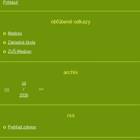
Prihlásiť
obľúbené odkazy
Medzev
Základná škola
ZUŠ-Medzev
archív
júl
<<
/
>>
2026
rss
Prehľad zdrojov