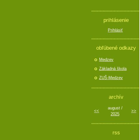
prihlásenie
Prihlásiť
obľúbené odkazy
Medzev
Základná škola
ZUŠ-Medzev
archív
august /
<<
>>
2025
rss