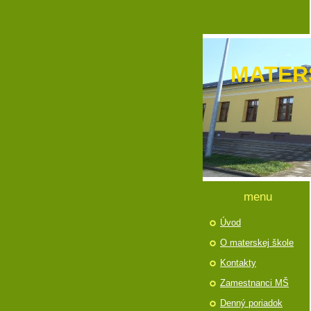
MATER
menu
Úvod
O materskej škole
Kontakty
Zamestnanci MŠ
Denný poriadok