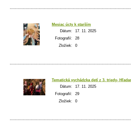
Mesiac úcty k starším
Dátum:
17. 11. 2025
Fotografií:
28
Zložiek:
0
Tematická vychádzka detí z 3. triedy- Hľad
Dátum:
17. 11. 2025
Fotografií:
29
Zložiek:
0