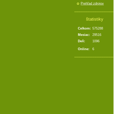
Prehľad zdrojov
štatistiky
Celkom:
575288
Mesiac:
29516
Deň:
1096
Online:
6