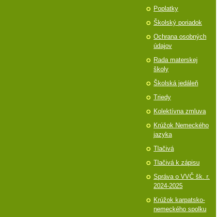
Poplatky
Školský poriadok
Ochrana osobných
údajov
Rada materskej
školy
Školská jedáleň
Triedy
Kolektívna zmluva
Krúžok Nemeckého
jazyka
Tlačivá
Tlačivá k zápisu
Správa o VVČ šk. r.
2024-2025
Krúžok karpatsko-
nemeckého spolku