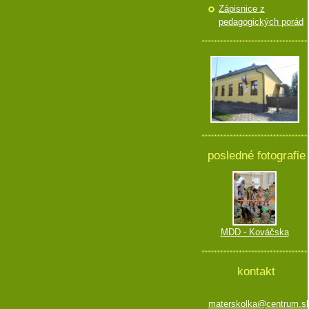
Zápisnice z
pedagogických porád
posledné fotografie
MDD - Kováčska
kontakt
materskolka@centrum.s