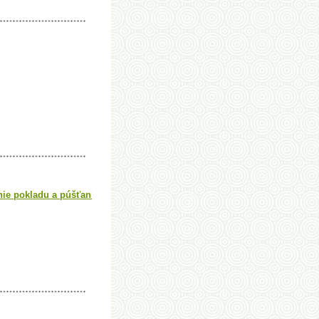
anie pokladu a púšťanie šarkana