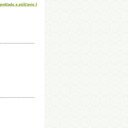
e pokladu a púšťanie šarkana