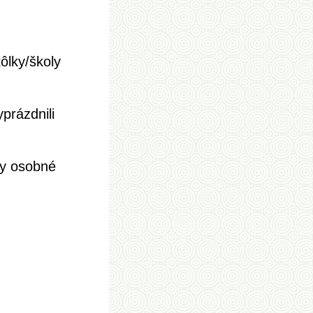
ôlky/školy
prázdnili
ky osobné