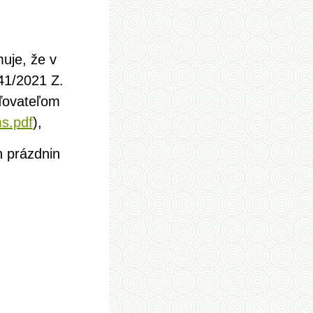
uje, že v
41/2021 Z.
aďovateľom
ms.pdf
),
h prázdnin