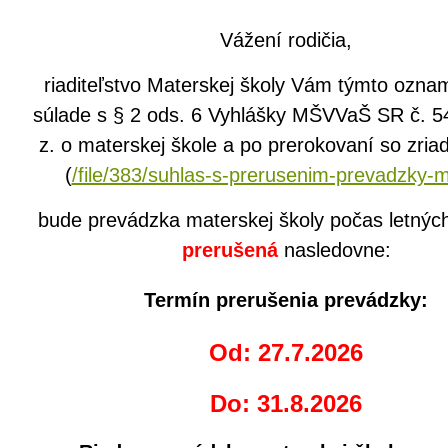
Vážení rodičia,
riaditeľstvo Materskej školy Vám týmto oznam
súlade s § 2 ods. 6 Vyhlášky MŠVVaŠ SR č. 5
z. o materskej škole a po prerokovaní so zri
(
/file/383/suhlas-s-prerusenim-prevadzky-
bude prevádzka materskej školy počas letnýc
prerušená
nasledovne:
Termín prerušenia prevádzky:
Od:
27.7.2026
Do:
31.8.2026