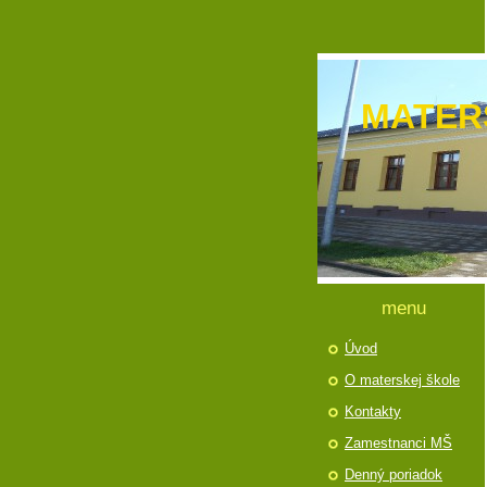
MATER
menu
Úvod
O materskej škole
Kontakty
Zamestnanci MŠ
Denný poriadok