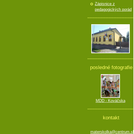
Zápisnice z
pedagogických porád
posledné fotografie
MDD - Kováčska
kontakt
materskolka@centrum.s