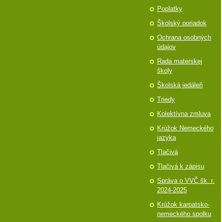
Poplatky
Školský poriadok
Ochrana osobných
údajov
Rada materskej
školy
Školská jedáleň
Triedy
Kolektívna zmluva
Krúžok Nemeckého
jazyka
Tlačivá
Tlačivá k zápisu
Správa o VVČ šk. r.
2024-2025
Krúžok karpatsko-
nemeckého spolku