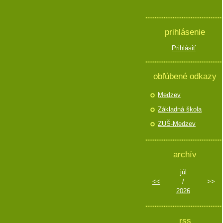
prihlásenie
Prihlásiť
obľúbené odkazy
Medzev
Základná škola
ZUŠ-Medzev
archív
júl
<<
/
>>
2026
rss