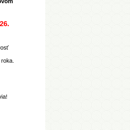
novom
26.
vosť
 roka.
ia!