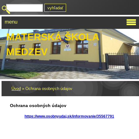
menu
MATERSKÁ ŠKOLA
MEDZEV
Úvod
»
Ochrana osobných údajov
Ochrana osobných údajov
https://www.osobnyudaj.sk/informovanie/35567791