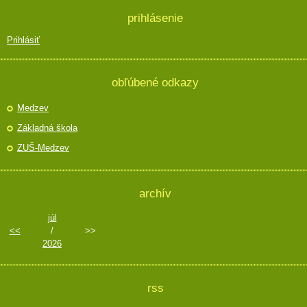
prihlásenie
Prihlásiť
obľúbené odkazy
Medzev
Základná škola
ZUŠ-Medzev
archív
júl
<<
/
>>
2026
rss