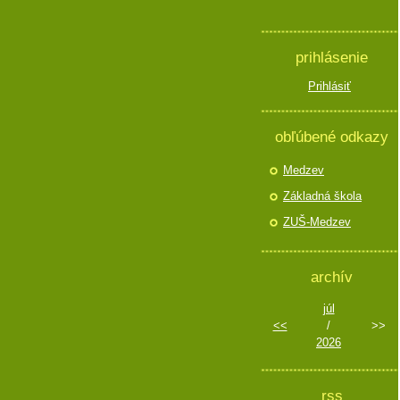
prihlásenie
Prihlásiť
obľúbené odkazy
Medzev
Základná škola
ZUŠ-Medzev
archív
júl
<<
/
>>
2026
rss