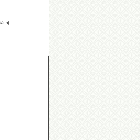
dách)