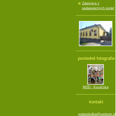
Zápisnice z
pedagogických porád
posledné fotografie
MDD - Kováčska
kontakt
materskolka@centrum.s