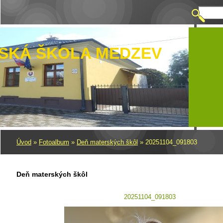
SKÁ ŠKOLA MEDZEV
Úvod
»
Fotoalbum
»
Deň materských škôl
»
20251104_091803
Deň materských škôl
20251104_091803