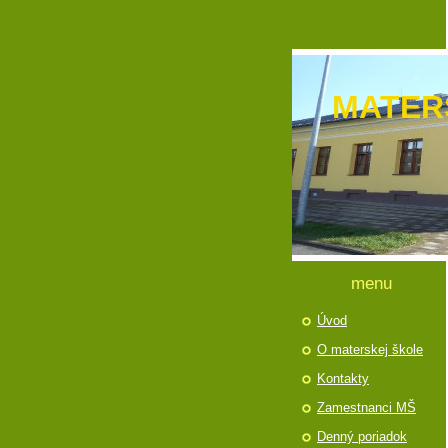
MATER
menu
Úvod
O materskej škole
Kontakty
Zamestnanci MŠ
Denný poriadok