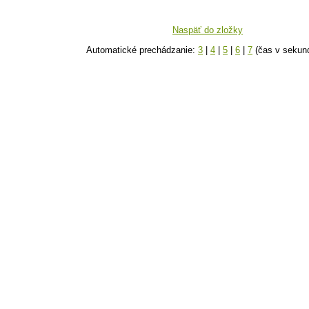
Naspäť do zložky
Automatické prechádzanie:
3
|
4
|
5
|
6
|
7
(čas v sekun
k