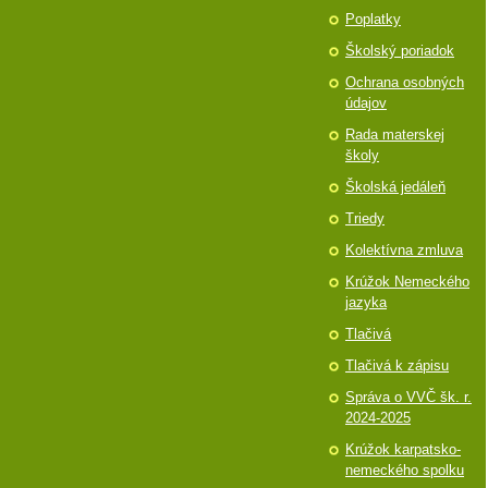
Poplatky
Školský poriadok
Ochrana osobných
údajov
Rada materskej
školy
Školská jedáleň
Triedy
Kolektívna zmluva
Krúžok Nemeckého
jazyka
Tlačivá
Tlačivá k zápisu
Správa o VVČ šk. r.
2024-2025
Krúžok karpatsko-
nemeckého spolku