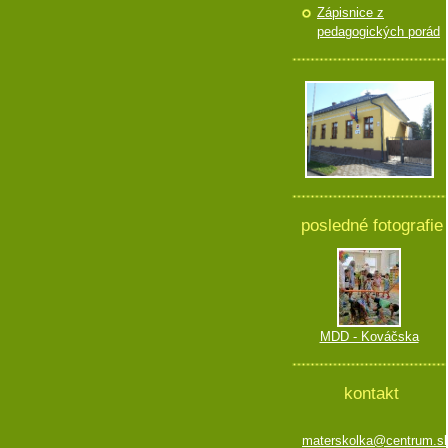
Zápisnice z
pedagogických porád
posledné fotografie
MDD - Kováčska
kontakt
materskolka@centrum.s