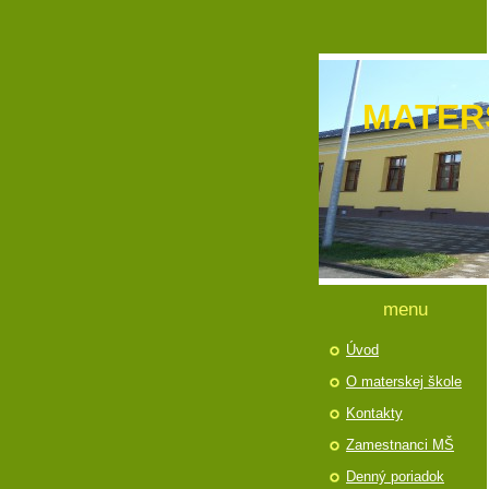
MATER
menu
Úvod
O materskej škole
Kontakty
Zamestnanci MŠ
Denný poriadok