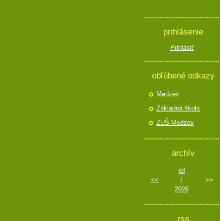
prihlásenie
Prihlásiť
obľúbené odkazy
Medzev
Základná škola
ZUŠ-Medzev
archív
júl
<<
/
>>
2026
rss