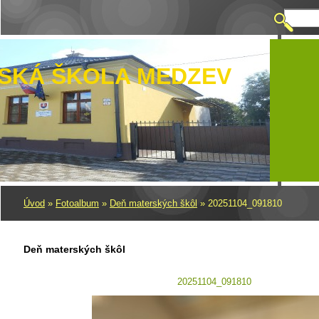
SKÁ ŠKOLA MEDZEV
Úvod
»
Fotoalbum
»
Deň materských škôl
»
20251104_091810
Deň materských škôl
20251104_091810