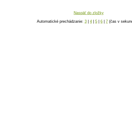
Naspäť do zložky
Automatické prechádzanie:
3
|
4
|
5
|
6
|
7
(čas v sekun
k