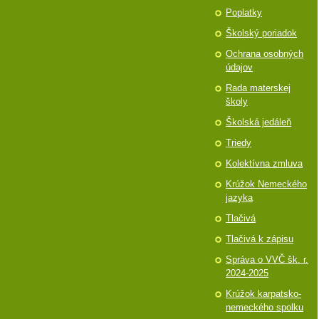
Poplatky
Školský poriadok
Ochrana osobných
údajov
Rada materskej
školy
Školská jedáleň
Triedy
Kolektívna zmluva
Krúžok Nemeckého
jazyka
Tlačivá
Tlačivá k zápisu
Správa o VVČ šk. r.
2024-2025
Krúžok karpatsko-
nemeckého spolku