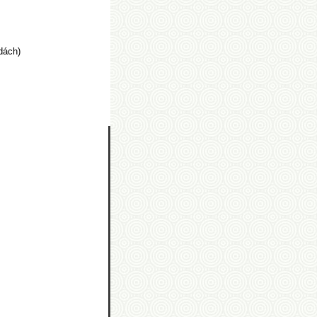
dách)