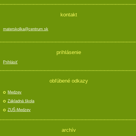
kontakt
materskolka@centrum.sk
prihlásenie
Prihlásiť
obľúbené odkazy
Medzev
Základná škola
ZUŠ-Medzev
archív