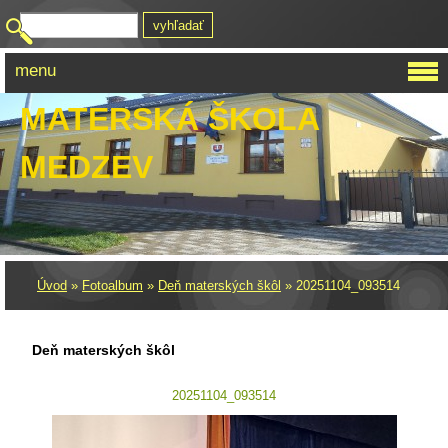
menu
MATERSKÁ ŠKOLA
MEDZEV
Úvod
»
Fotoalbum
»
Deň materských škôl
»
20251104_093514
Deň materských škôl
20251104_093514