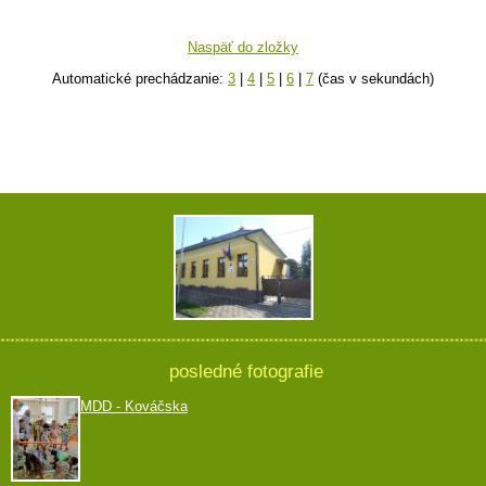
Naspäť do zložky
Automatické prechádzanie:
3
|
4
|
5
|
6
|
7
(čas v sekundách)
posledné fotografie
MDD - Kováčska