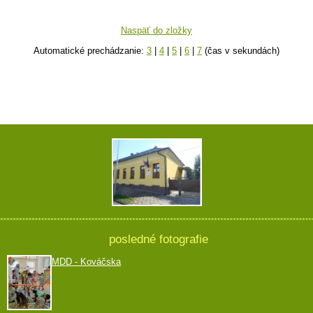
Naspäť do zložky
Automatické prechádzanie:
3
|
4
|
5
|
6
|
7
(čas v sekundách)
posledné fotografie
MDD - Kováčska