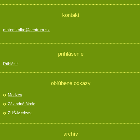
kontakt
materskolka@centrum.sk
prihlásenie
Prihlásiť
obľúbené odkazy
Medzev
Základná škola
ZUŠ-Medzev
archív