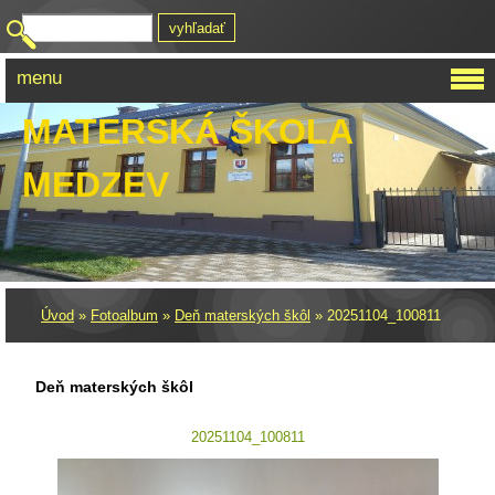
menu
MATERSKÁ ŠKOLA
MEDZEV
Úvod
»
Fotoalbum
»
Deň materských škôl
»
20251104_100811
Deň materských škôl
20251104_100811