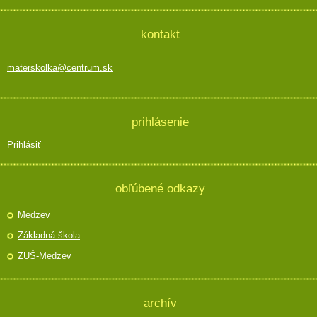
kontakt
materskolka@centrum.sk
prihlásenie
Prihlásiť
obľúbené odkazy
Medzev
Základná škola
ZUŠ-Medzev
archív