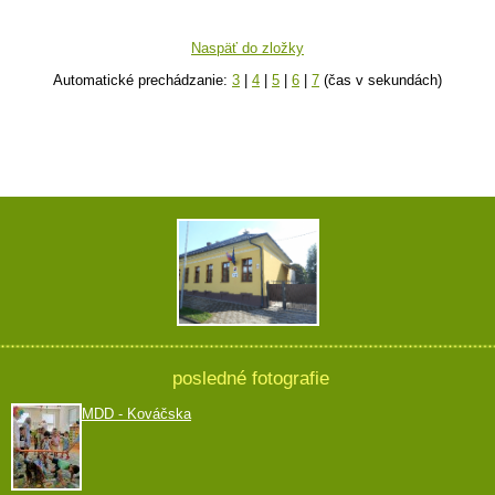
Naspäť do zložky
Automatické prechádzanie:
3
|
4
|
5
|
6
|
7
(čas v sekundách)
posledné fotografie
MDD - Kováčska