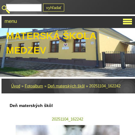
menu
MATERSKÁ ŠKOLA
MEDZEV
Úvod
»
Fotoalbum
»
Deň materských škôl
»
20251104_162242
Deň materských škôl
20251104_162242