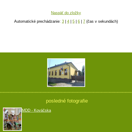
Naspäť do zložky
Automatické prechádzanie:
3
|
4
|
5
|
6
|
7
(čas v sekundách)
posledné fotografie
MDD - Kováčska