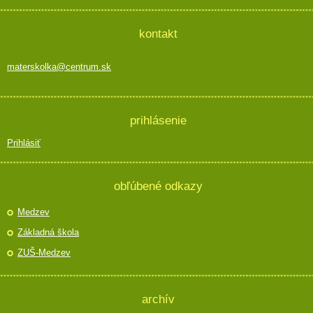
kontakt
materskolka@centrum.sk
prihlásenie
Prihlásiť
obľúbené odkazy
Medzev
Základná škola
ZUŠ-Medzev
archív