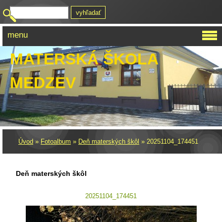
menu
MATERSKÁ ŠKOLA
MEDZEV
Úvod
»
Fotoalbum
»
Deň materských škôl
»
20251104_174451
Deň materských škôl
20251104_174451