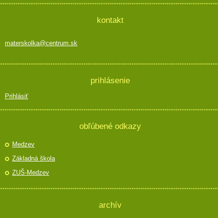
kontakt
materskolka@centrum.sk
prihlásenie
Prihlásiť
obľúbené odkazy
Medzev
Základná škola
ZUŠ-Medzev
archív