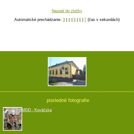
Naspäť do zložky
Automatické prechádzanie:
3
|
4
|
5
|
6
|
7
(čas v sekundách)
posledné fotografie
MDD - Kováčska