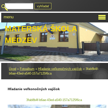
menu
MATERSKÁ ŠKOLA
MEDZEV
Úvod
»
Fotoalbum
»
Hľadanie veľkonočných vajíčok
»
3fab8b4f-
b6ae-43ed-a540-157a7125f6ca
Hľadanie veľkonočných vajíčok
3fab8b4f-b6ae-43ed-a540-157a7125f6ca