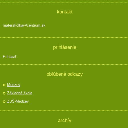
kontakt
materskolka@centrum.sk
prihlásenie
Prihlásiť
obľúbené odkazy
Medzev
Základná škola
ZUŠ-Medzev
archív