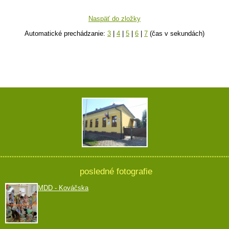
Naspäť do zložky
Automatické prechádzanie:
3
|
4
|
5
|
6
|
7
(čas v sekundách)
posledné fotografie
MDD - Kováčska