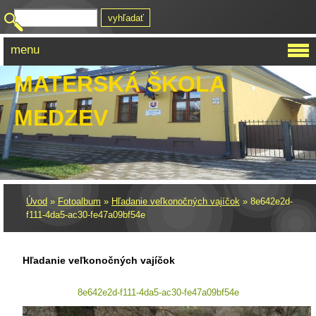
menu
MATERSKÁ ŠKOLA
MEDZEV
Úvod
»
Fotoalbum
»
Hľadanie veľkonočných vajíčok
»
8e642e2d-
f111-4da5-ac30-fe47a09bf54e
Hľadanie veľkonočných vajíčok
8e642e2d-f111-4da5-ac30-fe47a09bf54e