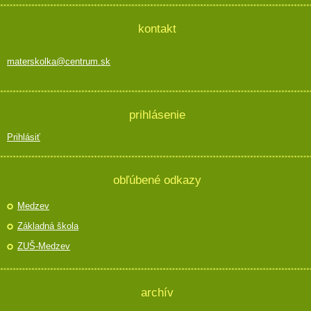
kontakt
materskolka@centrum.sk
prihlásenie
Prihlásiť
obľúbené odkazy
Medzev
Základná škola
ZUŠ-Medzev
archív