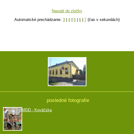
Naspäť do zložky
Automatické prechádzanie:
3
|
4
|
5
|
6
|
7
(čas v sekundách)
posledné fotografie
MDD - Kováčska