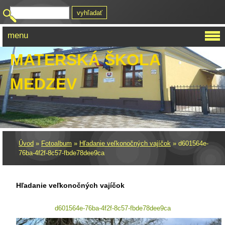
menu
MATERSKÁ ŠKOLA
MEDZEV
Úvod
»
Fotoalbum
»
Hľadanie veľkonočných vajíčok
»
d601564e-
76ba-4f2f-8c57-fbde78dee9ca
Hľadanie veľkonočných vajíčok
d601564e-76ba-4f2f-8c57-fbde78dee9ca