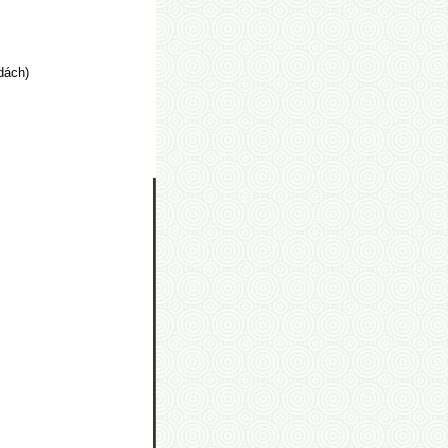
dách)