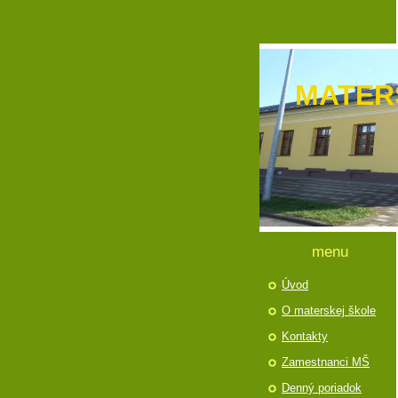
MATER
menu
Úvod
O materskej škole
Kontakty
Zamestnanci MŠ
Denný poriadok