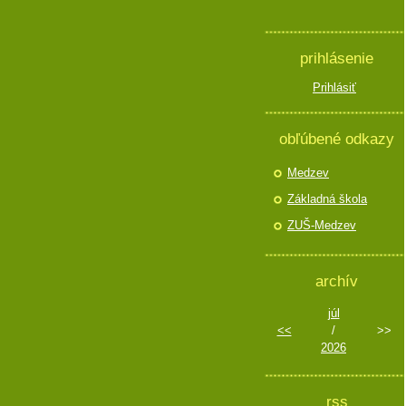
prihlásenie
Prihlásiť
obľúbené odkazy
Medzev
Základná škola
ZUŠ-Medzev
archív
júl
<<
/
>>
2026
rss