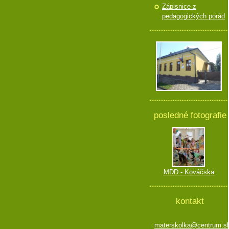
Zápisnice z
pedagogických porád
posledné fotografie
MDD - Kováčska
kontakt
materskolka@centrum.s