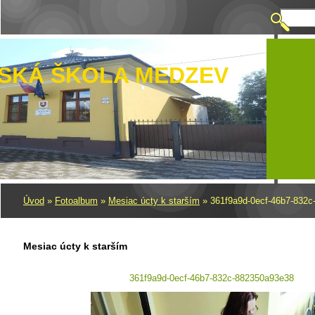
SKÁ ŠKOLA MEDZEV
Úvod
»
Fotoalbum
»
Mesiac úcty k starším
»
361f9a9d-0ecf-46b7-832
Mesiac úcty k starším
361f9a9d-0ecf-46b7-832c-882350a93e38