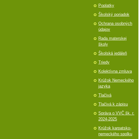
Poplatky
Školský poriadok
Ochrana osobných
údajov
Rada materskej
školy
Školská jedáleň
Triedy
Kolektívna zmluva
Krúžok Nemeckého
jazyka
Tlačivá
Tlačivá k zápisu
Správa o VVČ šk. r.
2024-2025
Krúžok karpatsko-
nemeckého spolku