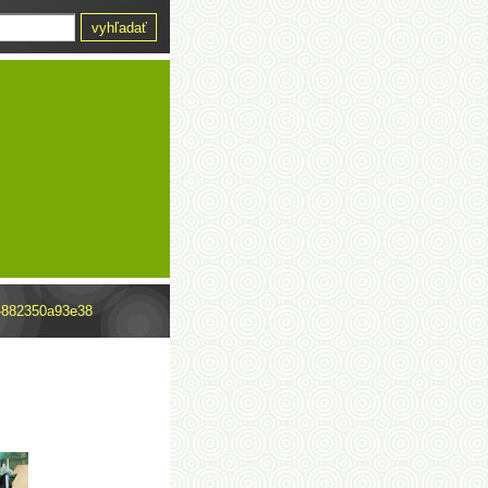
c-882350a93e38