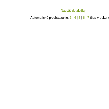
Naspäť do zložky
Automatické prechádzanie:
3
|
4
|
5
|
6
|
7
(čas v sekun
k