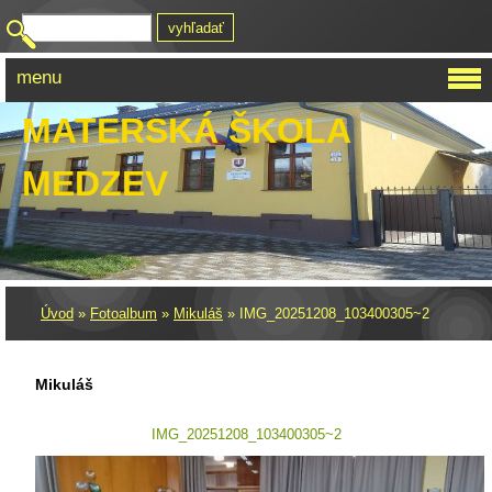
menu
MATERSKÁ ŠKOLA
MEDZEV
Úvod
»
Fotoalbum
»
Mikuláš
»
IMG_20251208_103400305~2
Mikuláš
IMG_20251208_103400305~2