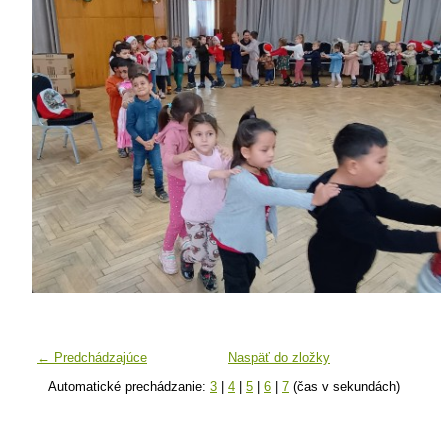
← Predchádzajúce
Naspäť do zložky
Automatické prechádzanie:
3
|
4
|
5
|
6
|
7
(čas v sekundách)