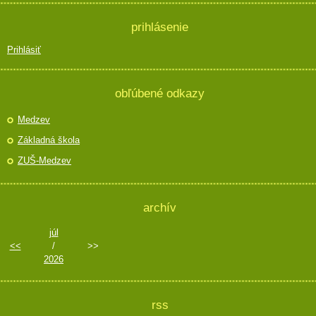
prihlásenie
Prihlásiť
obľúbené odkazy
Medzev
Základná škola
ZUŠ-Medzev
archív
júl
<<
/
>>
2026
rss