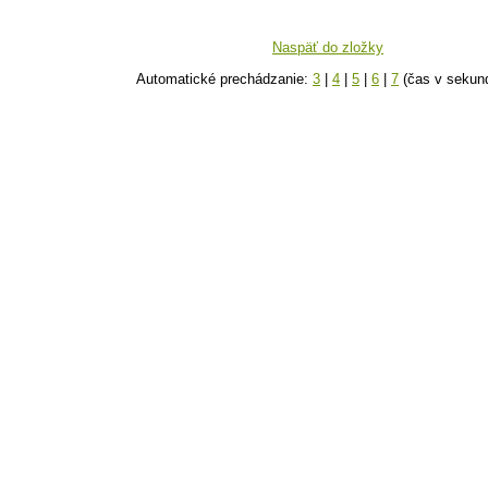
Naspäť do zložky
Automatické prechádzanie:
3
|
4
|
5
|
6
|
7
(čas v sekun
k