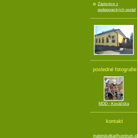
Zápisnice z
pedagogických porád
posledné fotografie
MDD - Kováčska
kontakt
materskolka@centrum.s