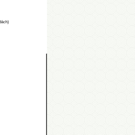
dách)