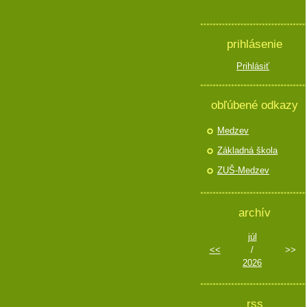
prihlásenie
Prihlásiť
obľúbené odkazy
Medzev
Základná škola
ZUŠ-Medzev
archív
júl
<<
/
>>
2026
rss