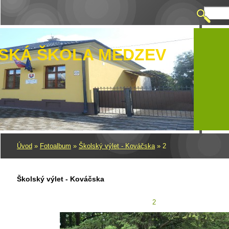
SKÁ ŠKOLA MEDZEV
Úvod
»
Fotoalbum
»
Školský výlet - Kováčska
»
2
Školský výlet - Kováčska
2