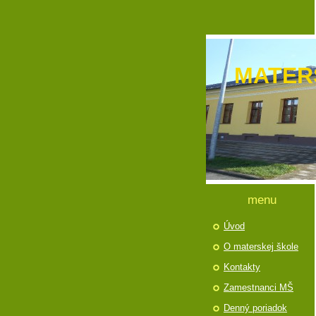
MATER
menu
Úvod
O materskej škole
Kontakty
Zamestnanci MŠ
Denný poriadok