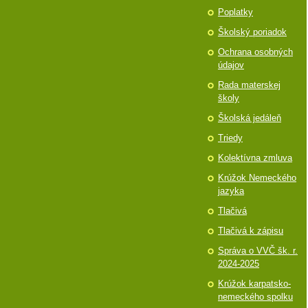
Poplatky
Školský poriadok
Ochrana osobných
údajov
Rada materskej
školy
Školská jedáleň
Triedy
Kolektívna zmluva
Krúžok Nemeckého
jazyka
Tlačivá
Tlačivá k zápisu
Správa o VVČ šk. r.
2024-2025
Krúžok karpatsko-
nemeckého spolku