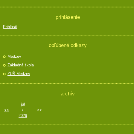
prihlásenie
Prihlásiť
obľúbené odkazy
Medzev
Základná škola
ZUŠ-Medzev
archív
júl
<<
/
>>
2026