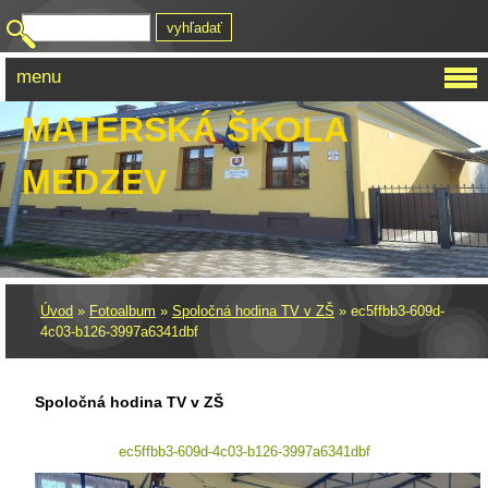
menu
MATERSKÁ ŠKOLA
MEDZEV
Úvod
»
Fotoalbum
»
Spoločná hodina TV v ZŠ
»
ec5ffbb3-609d-
4c03-b126-3997a6341dbf
Spoločná hodina TV v ZŠ
ec5ffbb3-609d-4c03-b126-3997a6341dbf