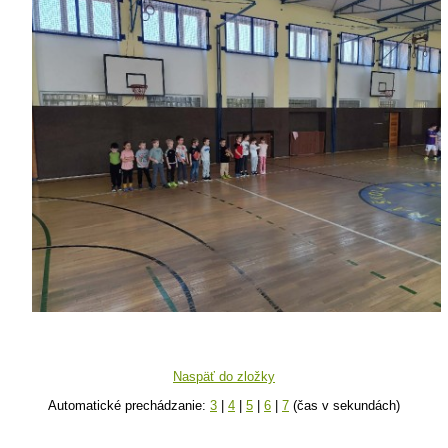
Naspäť do zložky
Automatické prechádzanie:
3
|
4
|
5
|
6
|
7
(čas v sekundách)