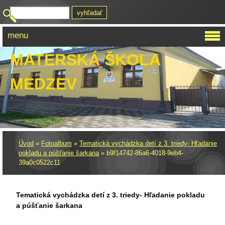
menu
MATERSKÁ ŠKOLA
MEDZEV
Úvod
»
Fotoalbum
»
Tematická vychádzka detí z 3. triedy- Hľadanie
pokladu a púšťanie šarkana
»
b9f14742-86a6-4018-9eb4-
39a0c0522c11
Tematická vychádzka detí z 3. triedy- Hľadanie pokladu
a púšťanie šarkana