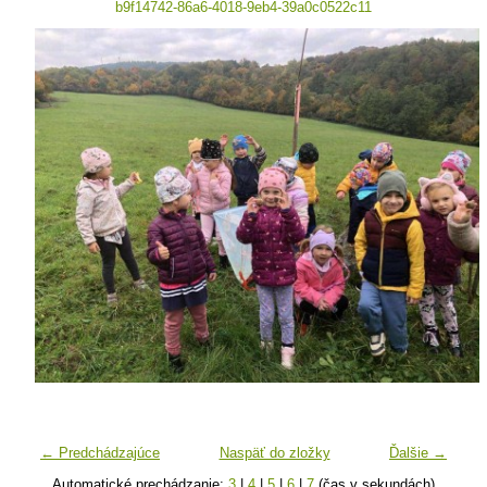
b9f14742-86a6-4018-9eb4-39a0c0522c11
← Predchádzajúce
Naspäť do zložky
Ďalšie →
Automatické prechádzanie:
3
|
4
|
5
|
6
|
7
(čas v sekundách)