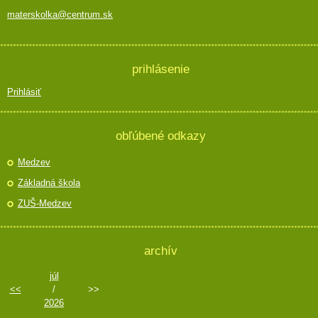
materskolka@centrum.sk
prihlásenie
Prihlásiť
obľúbené odkazy
Medzev
Základná škola
ZUŠ-Medzev
archív
júl
<<
/
>>
2026