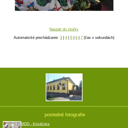
Naspäť do zložky
Automatické prechádzanie:
3
|
4
|
5
|
6
|
7
(čas v sekundách)
posledné fotografie
MDD - Kováčska