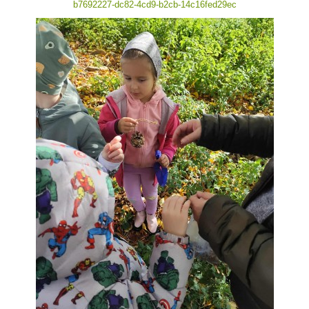
b7692227-dc82-4cd9-b2cb-14c16fed29ec