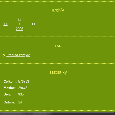
archív
júl
<<
/
>>
2026
rss
Prehľad zdrojov
štatistiky
Celkom:
576793
Mesiac:
29443
Deň:
935
Online:
14