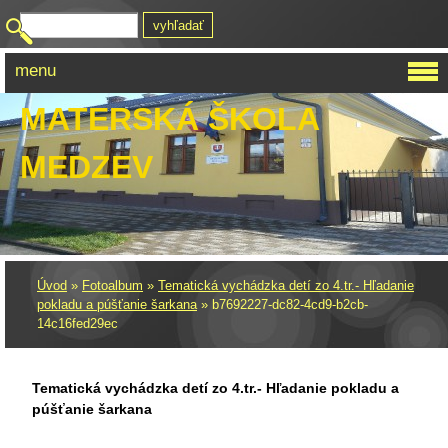
menu
MATERSKÁ ŠKOLA
MEDZEV
Úvod
»
Fotoalbum
»
Tematická vychádzka detí zo 4.tr.- Hľadanie
pokladu a púšťanie šarkana
»
b7692227-dc82-4cd9-b2cb-
14c16fed29ec
Tematická vychádzka detí zo 4.tr.- Hľadanie pokladu a
púšťanie šarkana