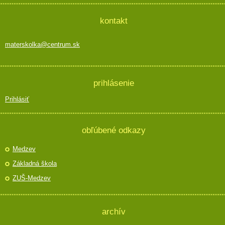
kontakt
materskolka@centrum.sk
prihlásenie
Prihlásiť
obľúbené odkazy
Medzev
Základná škola
ZUŠ-Medzev
archív