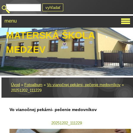
menu
MATERSKÁ ŠKOLA
MEDZEV
Úvod
»
Fotoalbum
»
Vo vianočnej pekárni- pečenie medovníkov
»
20251202_111229
Vo vianočnej pekárni- pečenie medovníkov
20251202_111229