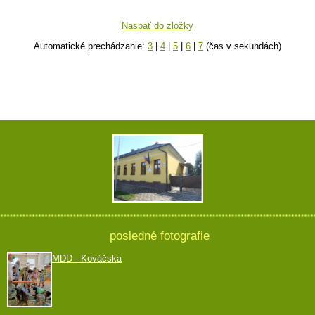
Naspäť do zložky
Automatické prechádzanie:
3
|
4
|
5
|
6
|
7
(čas v sekundách)
posledné fotografie
MDD - Kováčska