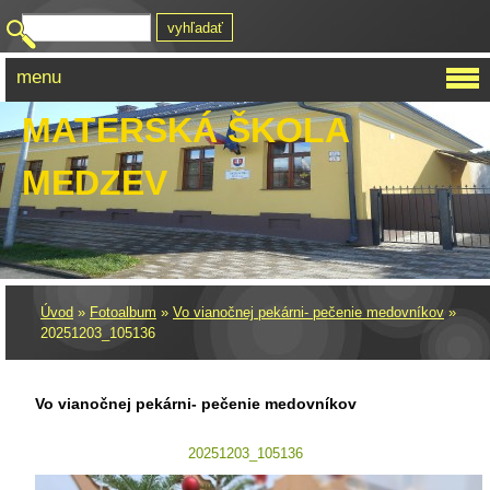
menu
MATERSKÁ ŠKOLA
MEDZEV
Úvod
»
Fotoalbum
»
Vo vianočnej pekárni- pečenie medovníkov
»
20251203_105136
Vo vianočnej pekárni- pečenie medovníkov
20251203_105136