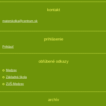
kontakt
materskolka@centrum.sk
prihlásenie
Prihlásiť
obľúbené odkazy
Medzev
Základná škola
ZUŠ-Medzev
archív