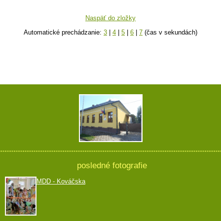
Naspäť do zložky
Automatické prechádzanie:
3
|
4
|
5
|
6
|
7
(čas v sekundách)
posledné fotografie
MDD - Kováčska