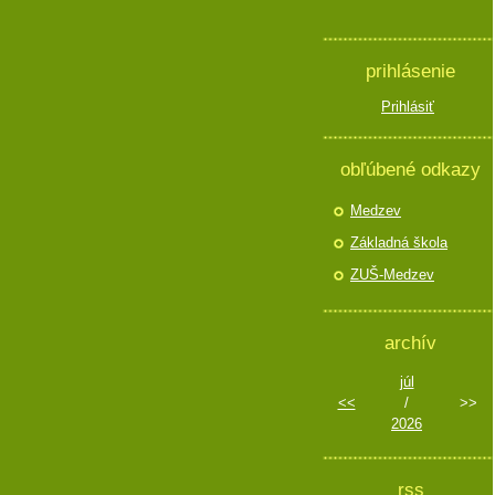
prihlásenie
Prihlásiť
obľúbené odkazy
Medzev
Základná škola
ZUŠ-Medzev
archív
júl
<<
/
>>
2026
rss