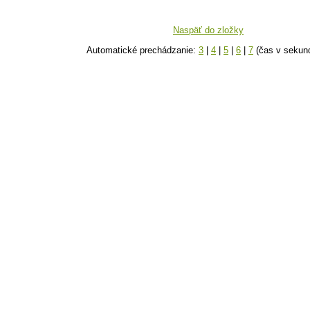
Naspäť do zložky
Automatické prechádzanie:
3
|
4
|
5
|
6
|
7
(čas v sekun
k