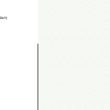
dách)