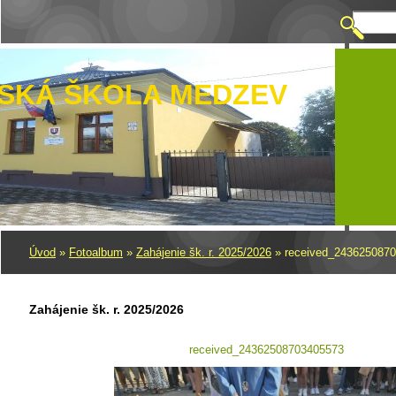
SKÁ ŠKOLA MEDZEV
Úvod
»
Fotoalbum
»
Zahájenie šk. r. 2025/2026
»
received_243625087
Zahájenie šk. r. 2025/2026
received_24362508703405573