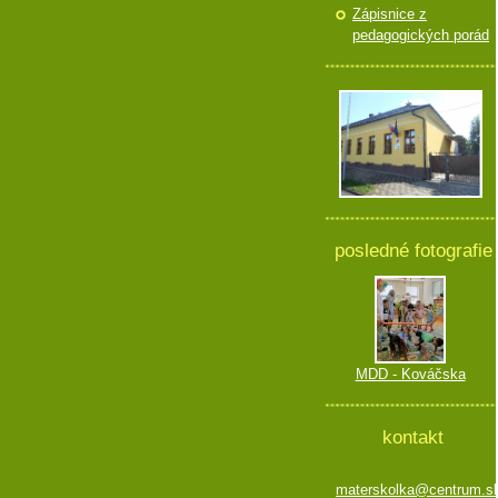
Zápisnice z
pedagogických porád
posledné fotografie
MDD - Kováčska
kontakt
materskolka@centrum.s