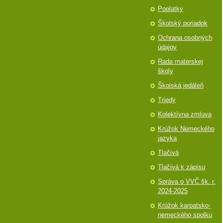
Poplatky
Školský poriadok
Ochrana osobných
údajov
Rada materskej
školy
Školská jedáleň
Triedy
Kolektívna zmluva
Krúžok Nemeckého
jazyka
Tlačivá
Tlačivá k zápisu
Správa o VVČ šk. r.
2024-2025
Krúžok karpatsko-
nemeckého spolku