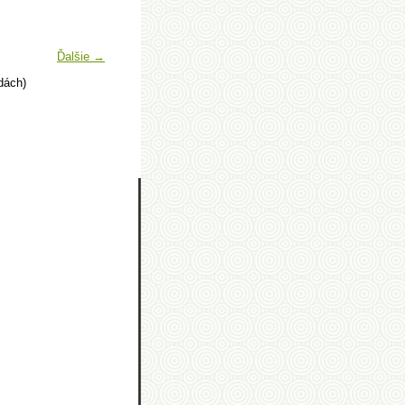
Ďalšie →
dách)