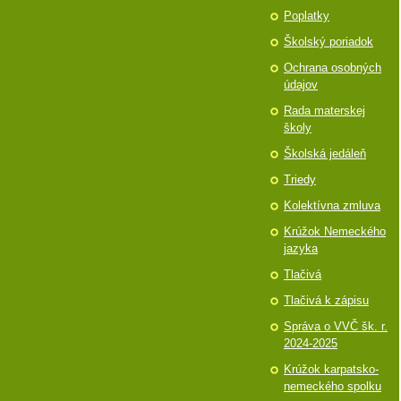
Poplatky
Školský poriadok
Ochrana osobných
údajov
Rada materskej
školy
Školská jedáleň
Triedy
Kolektívna zmluva
Krúžok Nemeckého
jazyka
Tlačivá
Tlačivá k zápisu
Správa o VVČ šk. r.
2024-2025
Krúžok karpatsko-
nemeckého spolku