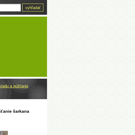
kladu a púšťanie
šťanie šarkana