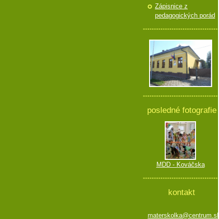
Zápisnice z
pedagogických porád
posledné fotografie
MDD - Kováčska
kontakt
materskolka@centrum.s