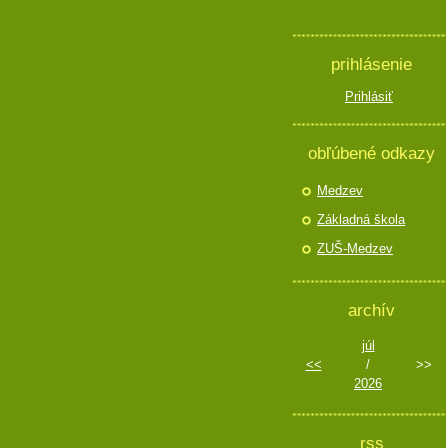
prihlásenie
Prihlásiť
obľúbené odkazy
Medzev
Základná škola
ZUŠ-Medzev
archív
júl
<<
/
>>
2026
rss