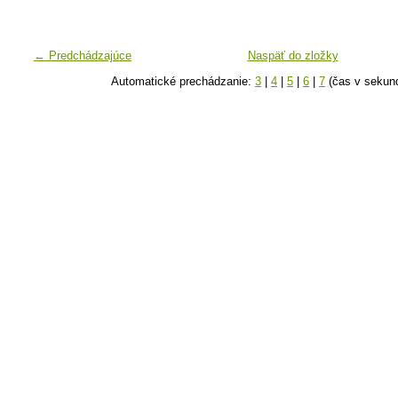
← Predchádzajúce
Naspäť do zložky
Automatické prechádzanie:
3
|
4
|
5
|
6
|
7
(čas v sekun
k