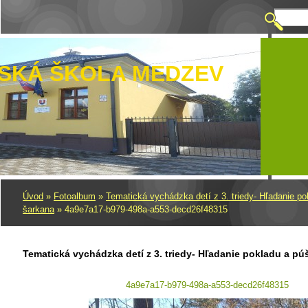
SKÁ ŠKOLA MEDZEV
Úvod
»
Fotoalbum
»
Tematická vychádzka detí z 3. triedy- Hľadanie po
šarkana
»
4a9e7a17-b979-498a-a553-decd26f48315
Tematická vychádzka detí z 3. triedy- Hľadanie pokladu a pú
4a9e7a17-b979-498a-a553-decd26f48315