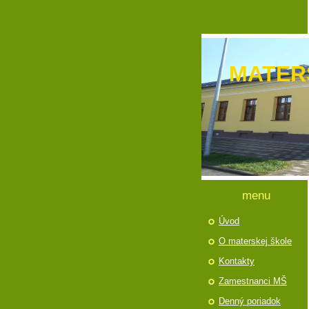
MATER
menu
Úvod
O materskej škole
Kontakty
Zamestnanci MŠ
Denný poriadok